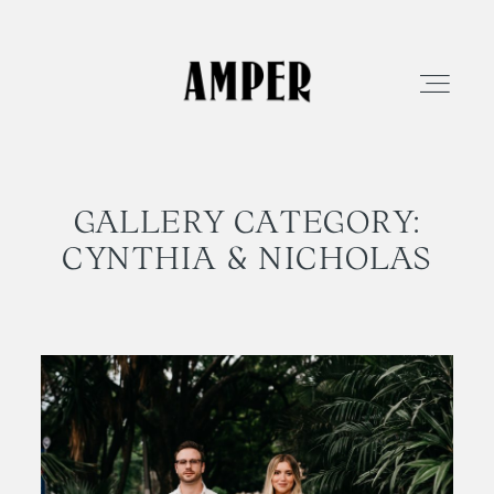
GALLERY CATEGORY:
EXPERIENCIA
CYNTHIA & NICHOLAS
LOVE STORIES
FILMS
RESERVA TU FECHA