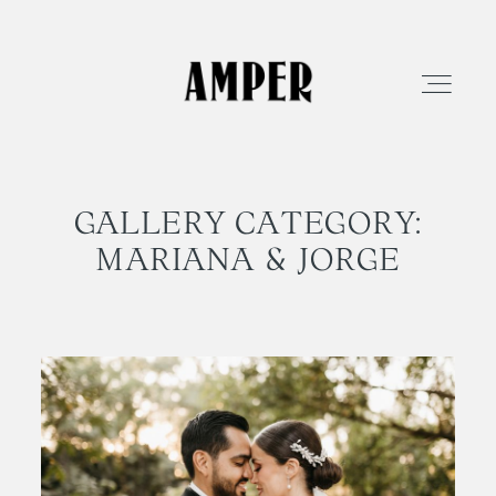
GALLERY CATEGORY:
EXPERIENCIA
MARIANA & JORGE
LOVE STORIES
FILMS
RESERVA TU FECHA